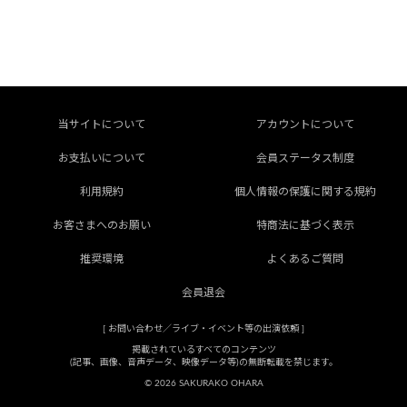
当サイトについて
アカウントについて
お支払いについて
会員ステータス制度
利用規約
個人情報の保護に関する規約
お客さまへのお願い
特商法に基づく表示
推奨環境
よくあるご質問
会員退会
[
お問い合わせ／ライブ・イベント等の出演依頼
]
掲載されているすべてのコンテンツ
(記事、画像、音声データ、映像データ等)の無断転載を禁じます。
© 2026 SAKURAKO OHARA