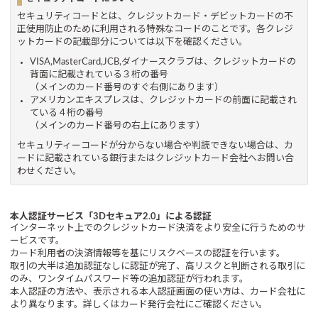
セキュリティコードとは、クレジットカード・デビットカードの不
正使用防止のために利用される特殊なコードのことです。各クレジ
ットカードの記載部分については以下を確認ください。
VISA,MasterCard,JCB,ダイナースクラブは、クレジットカードの
背面に記載されている３桁の番号
（メインのカード番号のすぐ右側にあります）
アメリカンエキスプレスは、クレジットカードの前面に記載され
ている４桁の番号
（メインのカード番号の右上にあります）
セキュリティーコードが分からない場合や判読できない場合は、カ
ードに記載されている銀行またはクレジットカード会社へお問い合
わせください。
本人認証サービス「3Dセキュア2.0」による認証
インターネット上でのクレジットカード決済をより安全に行うためのサ
ービスです。
カード利用者の決済情報等を基にリスクベースの認証を行います。
取引の大半は追加認証なしに認証が完了、高リスクと判断される取引に
のみ、ワンタイムパスワード等の追加認証が行われます。
本人認証の方法や、表示される本人認証画面の使い方は、カード会社に
より異なります。詳しくはカード発行会社にご確認ください。