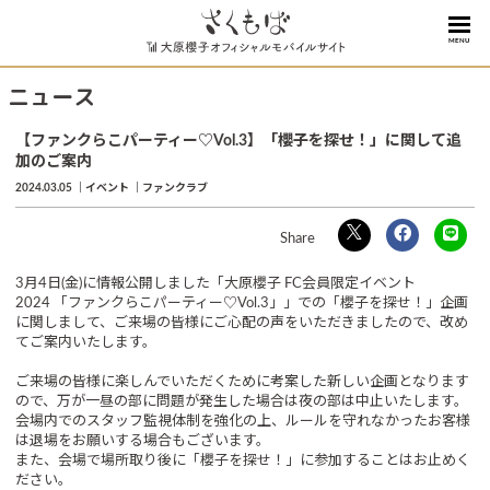
MENU
ニュース
【ファンクらこパーティー♡Vol.3】「櫻子を探せ！」に関して追
加のご案内
2024.03.05
イベント
ファンクラブ
3月4日(金)に情報公開しました「大原櫻子 FC会員限定イベント
2024 「ファンクらこパーティー♡Vol.3」」での「櫻子を探せ！」企画
に関しまして、ご来場の皆様にご心配の声をいただきましたので、改め
てご案内いたします。
ご来場の皆様に楽しんでいただくために考案した新しい企画となります
ので、万が一昼の部に問題が発生した場合は夜の部は中止いたします。
会場内でのスタッフ監視体制を強化の上、ルールを守れなかったお客様
は退場をお願いする場合もございます。
また、会場で場所取り後に「櫻子を探せ！」に参加することはお止めく
ださい。