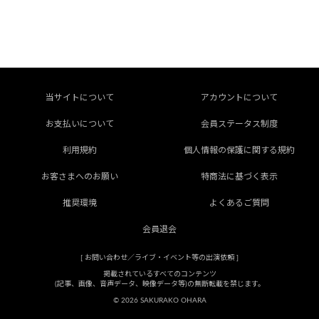
当サイトについて
アカウントについて
お支払いについて
会員ステータス制度
利用規約
個人情報の保護に関する規約
お客さまへのお願い
特商法に基づく表示
推奨環境
よくあるご質問
会員退会
[
お問い合わせ／ライブ・イベント等の出演依頼
]
掲載されているすべてのコンテンツ
(記事、画像、音声データ、映像データ等)の無断転載を禁じます。
© 2026 SAKURAKO OHARA