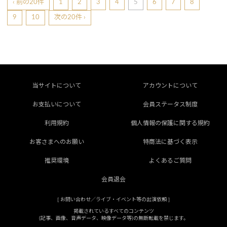
‹ 前の20件
1
2
3
4
5
6
7
8
9
10
次の20件 ›
当サイトについて
アカウントについて
お支払いについて
会員ステータス制度
利用規約
個人情報の保護に関する規約
お客さまへのお願い
特商法に基づく表示
推奨環境
よくあるご質問
会員退会
[
お問い合わせ／ライブ・イベント等の出演依頼
]
掲載されているすべてのコンテンツ
(記事、画像、音声データ、映像データ等)の無断転載を禁じます。