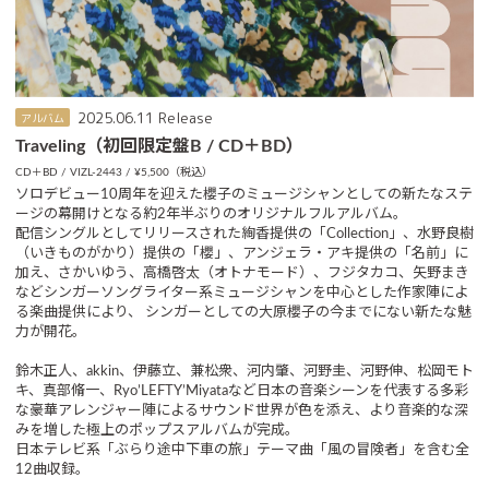
2025.06.11 Release
アルバム
Traveling（初回限定盤B / CD＋BD）
CD＋BD
VIZL-2443
¥5,500（税込）
ソロデビュー10周年を迎えた櫻子のミュージシャンとしての新たなステ
ージの幕開けとなる約2年半ぶりのオリジナルフルアルバム。
配信シングルとしてリリースされた絢香提供の「Collection」、水野良樹
（いきものがかり）提供の「櫻」、アンジェラ・アキ提供の「名前」に
加え、さかいゆう、高橋啓太（オトナモード）、フジタカコ、矢野まき
などシンガーソングライター系ミュージシャンを中心とした作家陣によ
る楽曲提供により、 シンガーとしての大原櫻子の今までにない新たな魅
力が開花。
鈴木正人、akkin、伊藤立、兼松衆、河内肇、河野圭、河野伸、松岡モト
キ、真部脩一、Ryo’LEFTY’Miyataなど日本の音楽シーンを代表する多彩
な豪華アレンジャー陣によるサウンド世界が色を添え、より音楽的な深
みを増した極上のポップスアルバムが完成。
日本テレビ系「ぶらり途中下車の旅」テーマ曲「風の冒険者」を含む全
12曲収録。