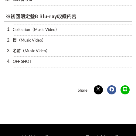
※初回限定盤B Blu-ray収録内容
1.
Collection（Music Video）
2.
櫻（Music Video）
3.
名前（Music Video）
4.
OFF SHOT