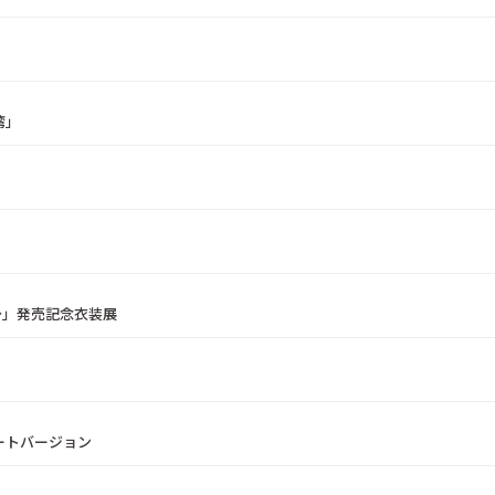
湾」
est～」発売記念衣装展
ショートバージョン