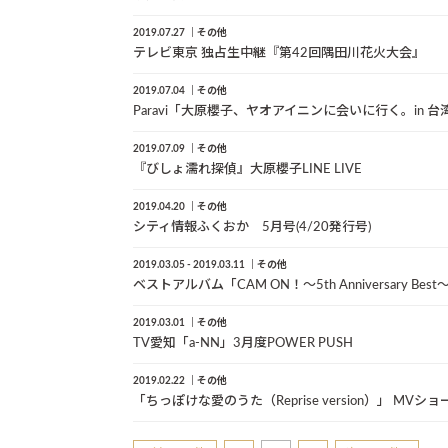
2019.07.27
その他
テレビ東京 独占生中継『第42回隅田川花火大会』
2019.07.04
その他
Paravi「大原櫻子、ヤオアイニンに会いに行く。in 台
2019.07.09
その他
『びしょ濡れ探偵』大原櫻子LINE LIVE
2019.04.20
その他
シティ情報ふくおか 5月号(4/20発行号)
2019.03.05 - 2019.03.11
その他
ベストアルバム「CAM ON！～5th Anniversary B
2019.03.01
その他
TV愛知「a-NN」3月度POWER PUSH
2019.02.22
その他
「ちっぽけな愛のうた（Reprise version）」 MV