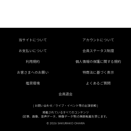
当サイトについて
アカウントについて
お支払いについて
会員ステータス制度
利用規約
個人情報の保護に関する規約
お客さまへのお願い
特商法に基づく表示
推奨環境
よくあるご質問
会員退会
[
お問い合わせ／ライブ・イベント等の出演依頼
]
掲載されているすべてのコンテンツ
(記事、画像、音声データ、映像データ等)の無断転載を禁じます。
© 2026 SAKURAKO OHARA