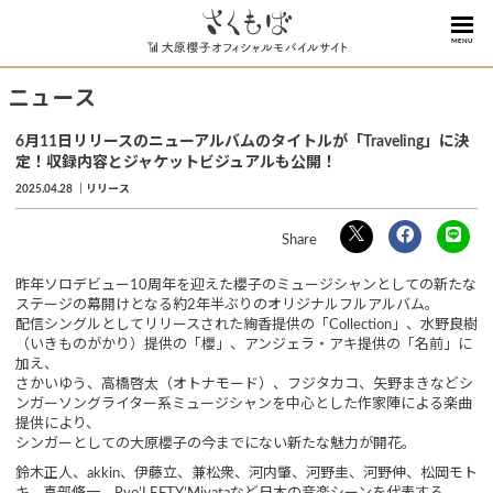
MENU
ニュース
6月11日リリースのニューアルバムのタイトルが「Traveling」に決
定！収録内容とジャケットビジュアルも公開！
2025.04.28
リリース
昨年ソロデビュー10周年を迎えた櫻子のミュージシャンとしての新たな
ステージの幕開けとなる約2年半ぶりのオリジナルフルアルバム。
配信シングルとしてリリースされた絢香提供の「Collection」、水野良樹
（いきものがかり）提供の「櫻」、アンジェラ・アキ提供の「名前」に
加え、
さかいゆう、高橋啓太（オトナモード）、フジタカコ、矢野まきなどシ
ンガーソングライター系ミュージシャンを中心とした作家陣による楽曲
提供により、
シンガーとしての大原櫻子の今までにない新たな魅力が開花。
鈴木正人、akkin、伊藤立、兼松衆、河内肇、河野圭、河野伸、松岡モト