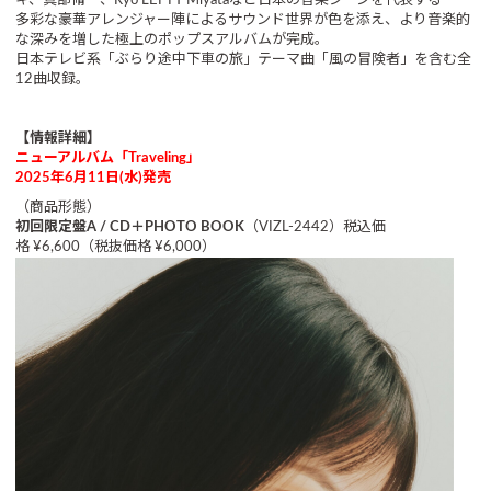
キ、真部脩一、Ryo’LEFTY’Miyataなど日本の音楽シーンを代表する
多彩な豪華アレンジャー陣によるサウンド世界が色を添え、より音楽的
な深みを増した極上のポップスアルバムが完成。
日本テレビ系「ぶらり途中下車の旅」テーマ曲「風の冒険者」を含む全
12曲収録。
【情報詳細】
ニューアルバム「Traveling」
2025年6月11日(水)発売
（商品形態）
初回限定盤A / CD＋PHOTO BOOK
（VIZL-2442）税込価
格 ¥6,600（税抜価格 ¥6,000）