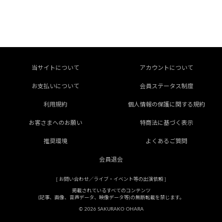
当サイトについて
アカウントについて
お支払いについて
会員ステータス制度
利用規約
個人情報の保護に関する規約
お客さまへのお願い
特商法に基づく表示
推奨環境
よくあるご質問
会員退会
[
お問い合わせ／ライブ・イベント等の出演依頼
]
掲載されているすべてのコンテンツ
(記事、画像、音声データ、映像データ等)の無断転載を禁じます。
© 2026 SAKURAKO OHARA