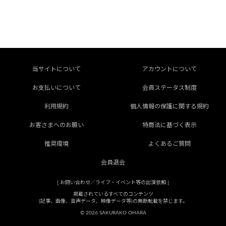
当サイトについて
アカウントについて
お支払いについて
会員ステータス制度
利用規約
個人情報の保護に関する規約
お客さまへのお願い
特商法に基づく表示
推奨環境
よくあるご質問
会員退会
[
お問い合わせ／ライブ・イベント等の出演依頼
]
掲載されているすべてのコンテンツ
(記事、画像、音声データ、映像データ等)の無断転載を禁じます。
© 2026 SAKURAKO OHARA