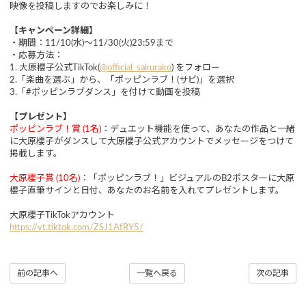
映像を投稿しますのでお楽しみに！
【キャンペーン詳細】
・期間：11/10(水)〜11/30(火)23:59まで
・応募方法：
1. 大原櫻子公式TikTok(
@official_sakurako
) をフォロー
2.「楽曲を選ぶ」から、「ポッピンラブ！(サビ)」を選択
3.「#ポッピンラブダンス」を付けて動画を投稿
【プレゼント】
ポッピンラブ！賞 (1名)
：デュエット機能を使って、あなたの作品と一緒
に大原櫻子がダンスして大原櫻子公式アカウントでメッセージをつけて
掲載します。
大原櫻子賞 (10名)
：「ポッピンラブ！」ビジュアルのB2ポスターに大原
櫻子直筆サインと日付、あなたのお名前を入れてプレゼントします。
大原櫻子TikTokアカウント
https://vt.tiktok.com/ZSJ1AfRY5/
前の記事へ
一覧へ戻る
次の記事