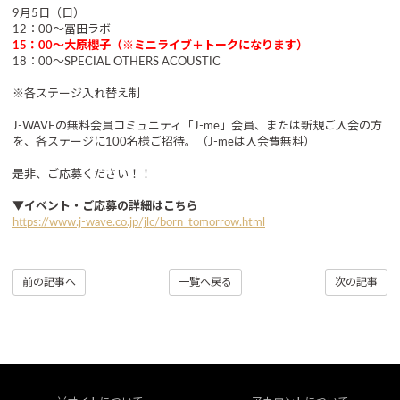
9月5日（日）
12：00～冨田ラボ
15：00～大原櫻子（※ミニライブ＋トークになります）
18：00～SPECIAL OTHERS ACOUSTIC
※各ステージ入れ替え制
J-WAVEの無料会員コミュニティ「J-me」会員、または新規ご入会の方
を、各ステージに100名様ご招待。（J-meは入会費無料）
是非、ご応募ください！！
▼イベント・ご応募の詳細はこちら
https://www.j-wave.co.jp/jlc/born_tomorrow.html
前の記事へ
一覧へ戻る
次の記事