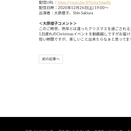
配信URL：
https://youtu.be/89Ums9qaqXs
配信日時：2020年12月26日(土) 19:00～
出演者：大原櫻子、Shin Sakiura
＜大原櫻子コメント＞
このご時世、例年とは違ったクリスマスを過ごされる
1日遅れのChristmasイベントを動画越しですが
短い時間ですが、楽しいこと出来たらなぁと思ってます
前の記事へ