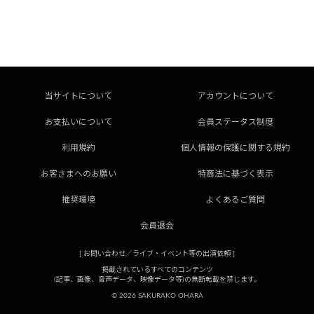
当サイトについて
アカウントについて
お支払いについて
会員ステータス制度
利用規約
個人情報の保護に関する規約
お客さまへのお願い
特商法に基づく表示
推奨環境
よくあるご質問
会員退会
[
お問い合わせ／ライブ・イベント等の出演依頼
]
掲載されているすべてのコンテンツ
(記事、画像、音声データ、映像データ等)の無断転載を禁じます。
© 2026 SAKURAKO OHARA