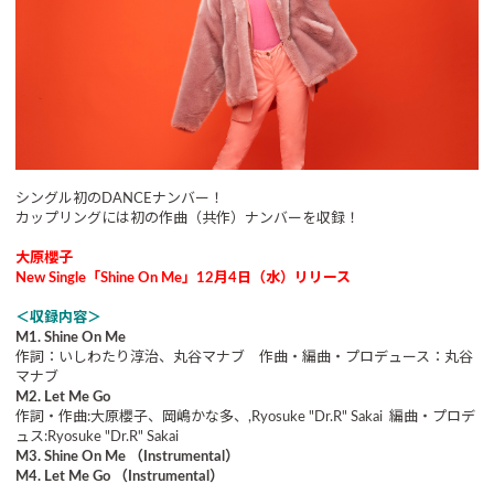
シングル初のDANCEナンバー！
カップリングには初の作曲（共作）ナンバーを収録！
大原櫻子
New Single「Shine On Me」12月4日（水）リリース
＜収録内容＞
M1. Shine On Me
作詞：いしわたり淳治、丸谷マナブ 作曲・編曲・プロデュース：丸谷
マナブ
M2. Let Me Go
作詞・作曲:大原櫻子、岡嶋かな多、,Ryosuke "Dr.R" Sakai 編曲・プロデ
ュス:Ryosuke "Dr.R" Sakai
M3. Shine On Me （Instrumental）
M4. Let Me Go （Instrumental）