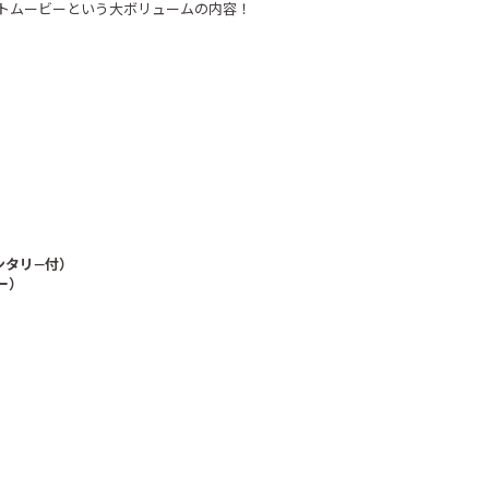
ントムービーという大ボリュームの内容！
ンタリ―付）
ー）