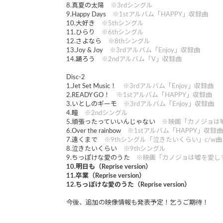
8.真夏の太陽
※3rdシングル
9.Happy Days
※1stアルバム「HAPPY」収録曲
10.大好き
※5thシングル
11.ひらり
※6thシングル
12.さよなら
※8thシングル
13.Joy & Joy
※3rdアルバム「Enjoy」収録曲
14.踊ろう
※2ndアルバム「V」収録曲
Disc-2
1.Jet Set Music！
※3rdアルバム「Enjoy」収録曲
2.READY GO！
※1stアルバム「HAPPY」収録曲
3.いとしのギーモ
※3rdアルバム「Enjoy」収録曲
4.瞳
※2ndシングル
5.頑張ったっていいんじゃない
※映画「カノジョは
6.Over the rainbow
※1stアルバム「HAPPY」収録曲
7.遠くまで
※9thシングル「泣きたいくらい」c/w曲
8.泣きたいくらい
※9thシングル
9.ちっぽけな愛のうた
※映画「カノジョは嘘を愛し
10.明日も（Reprise version）
11.卒業（Reprise version）
12.ちっぽけな愛のうた（Reprise version）
今後、追加の映像情報も発表予定！乞うご期待！