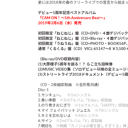
更には2018年の春のフリーライブでの宣言から始
デビュー5周年記念ベストアルバム
「CAM ON！～5th Anniversary Best～」
2019年3月6日（水）発売
初回限定「ねじねじ」盤（CD+DVD・４面デジパック＋スリ
初回限定「ねじねじ」盤（CD+Blu-ray・４面デジパック
初回限定「うねうね」盤（CD+PHOTO・BOOK56P、ス
通常「くるくる」盤（CD）VICL-65147～8 ￥3,500
（Blu-ray/DVD収録内容）
(1)大原櫻子5周年を語る！？ らこ立ち話映像
(2)MUSIC VIDEO集（ソロデビュー以降の全
(3)ストリートライブ2018ドキュメント（デビュ
（CD・2枚組収録曲 ※全形態共通）
Disc-1
1.サンキュー。
※1stシングル
2.青い季節
※3rdアルバム「Enjoy」収録曲
3.のり巻きおにぎり
※1stアルバム「HAPPY」収録
4.マイ フェイバリット ジュエル
※7thシングル
5.キミを忘れないよ
※4thシングル
6.サイン
※2ndアルバム「V」収録曲
7.明日も
※映画「カノジョは嘘を愛しすぎてる」挿