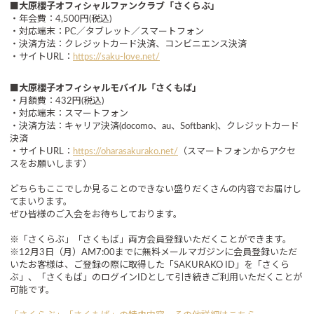
■大原櫻子オフィシャルファンクラブ「さくらぶ」
・年会費：4,500円(税込)
・対応端末：PC／タブレット／スマートフォン
・決済方法：クレジットカード決済、コンビニエンス決済
・サイトURL：
https://saku-love.net/
■大原櫻子オフィシャルモバイル「さくもば」
・月額費：432円(税込)
・対応端末：スマートフォン
・決済方法：キャリア決済(docomo、au、Softbank)、クレジットカード
決済
・サイトURL：
https://oharasakurako.net/
（スマートフォンからアクセ
スをお願いします）
どちらもここでしか見ることのできない盛りだくさんの内容でお届けし
てまいります。
ぜひ皆様のご入会をお待ちしております。
※「さくらぶ」「さくもば」両方会員登録いただくことができます。
※12月3日（月）AM7:00までに無料メールマガジンに会員登録いただ
いたお客様は、ご登録の際に取得した「SAKURAKO ID」を「さくら
ぶ」、「さくもば」のログインIDとして引き続きご利用いただくことが
可能です。